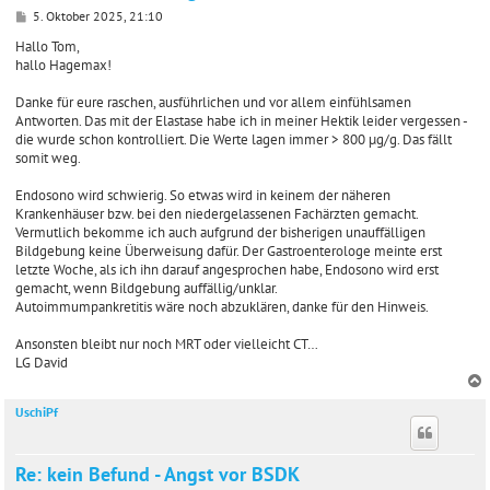
B
5. Oktober 2025, 21:10
e
i
Hallo Tom,
t
hallo Hagemax!
r
a
Danke für eure raschen, ausführlichen und vor allem einfühlsamen
g
Antworten. Das mit der Elastase habe ich in meiner Hektik leider vergessen -
die wurde schon kontrolliert. Die Werte lagen immer > 800 µg/g. Das fällt
somit weg.
Endosono wird schwierig. So etwas wird in keinem der näheren
Krankenhäuser bzw. bei den niedergelassenen Fachärzten gemacht.
Vermutlich bekomme ich auch aufgrund der bisherigen unauffälligen
Bildgebung keine Überweisung dafür. Der Gastroenterologe meinte erst
letzte Woche, als ich ihn darauf angesprochen habe, Endosono wird erst
gemacht, wenn Bildgebung auffällig/unklar.
Autoimmumpankretitis wäre noch abzuklären, danke für den Hinweis.
Ansonsten bleibt nur noch MRT oder vielleicht CT…
LG David
UschiPf
c
Re: kein Befund - Angst vor BSDK