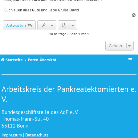
Euch allen alles Gute und liebe Grüße David
c
Antworten
10 Beiträge • Seite
1
von
1
Gehe zu
Startseite
Foren-Übersicht
Arbeitskreis der Pankreatektomierten e.
V.
Bundesgeschäftstelle des AdP e. V.
Thomas-Mann-Str. 40
53111 Bonn
Impressum
|
Datenschutz