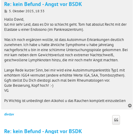
Re: kein Befund - Angst vor BSDK
B
5. Oktober 2025, 18:33
e
i
Hallo David,
t
tut mir sehr Leid, dass es Dir so schlecht geht. Tom hat absolut Recht mit der
r
Elastase u einer Endosono (im Pankreaszentrum).
a
g
Was ich noch ergänzen wollte, ist dass Autoimmun Erkrankungen deutlich
zunehmen. Ich habe u hatte ähnliche Sympthome u habe jahrelang
nachgeforscht u bin in eine schlimme Untersuchungsspirale gekommen. Bei
mir kam neben dem Gewichtsverlust noch extremer Nachtschweiß,
geschwollene Lymphknoten hinzu, die mir noch mehr Angst machten.
Lange Rede kurzer Sinn, bei mir wird eine Autoimmumpankretitis Typ1 mit
erhöhtem IGG4 vermutet (andere erhöhte Werte IGA, SAA, Trombozythen).
Ggfs stellst Du Dich diesbzgl auch mal beim Rheumatologen vor.
Gute Besserung, Kopf hoch! :-)
VG
Ps Wichtig ist unbedingt den Alkohol u das Rauchen komplett einzustellen
divdav
c
Re: kein Befund - Angst vor BSDK