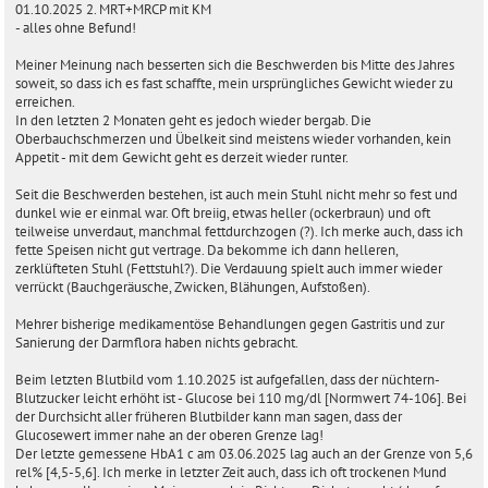
01.10.2025 2. MRT+MRCP mit KM
- alles ohne Befund!
Meiner Meinung nach besserten sich die Beschwerden bis Mitte des Jahres
soweit, so dass ich es fast schaffte, mein ursprüngliches Gewicht wieder zu
erreichen.
In den letzten 2 Monaten geht es jedoch wieder bergab. Die
Oberbauchschmerzen und Übelkeit sind meistens wieder vorhanden, kein
Appetit - mit dem Gewicht geht es derzeit wieder runter.
Seit die Beschwerden bestehen, ist auch mein Stuhl nicht mehr so fest und
dunkel wie er einmal war. Oft breiig, etwas heller (ockerbraun) und oft
teilweise unverdaut, manchmal fettdurchzogen (?). Ich merke auch, dass ich
fette Speisen nicht gut vertrage. Da bekomme ich dann helleren,
zerklüfteten Stuhl (Fettstuhl?). Die Verdauung spielt auch immer wieder
verrückt (Bauchgeräusche, Zwicken, Blähungen, Aufstoßen).
Mehrer bisherige medikamentöse Behandlungen gegen Gastritis und zur
Sanierung der Darmflora haben nichts gebracht.
Beim letzten Blutbild vom 1.10.2025 ist aufgefallen, dass der nüchtern-
Blutzucker leicht erhöht ist - Glucose bei 110 mg/dl [Normwert 74-106]. Bei
der Durchsicht aller früheren Blutbilder kann man sagen, dass der
Glucosewert immer nahe an der oberen Grenze lag!
Der letzte gemessene HbA1 c am 03.06.2025 lag auch an der Grenze von 5,6
rel% [4,5-5,6]. Ich merke in letzter Zeit auch, dass ich oft trockenen Mund