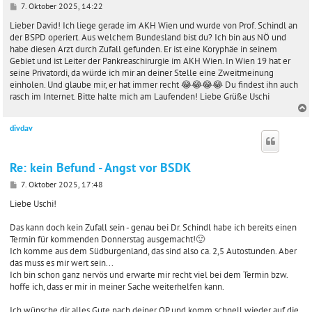
B
7. Oktober 2025, 14:22
e
i
Lieber David! Ich liege gerade im AKH Wien und wurde von Prof. Schindl an
t
der BSPD operiert. Aus welchem Bundesland bist du? Ich bin aus NÖ und
r
habe diesen Arzt durch Zufall gefunden. Er ist eine Koryphäe in seinem
a
Gebiet und ist Leiter der Pankreaschirurgie im AKH Wien. In Wien 19 hat er
g
seine Privatordi, da würde ich mir an deiner Stelle eine Zweitmeinung
einholen. Und glaube mir, er hat immer recht 😂😂😂😂 Du findest ihn auch
rasch im Internet. Bitte halte mich am Laufenden! Liebe Grüße Uschi
divdav
c
Re: kein Befund - Angst vor BSDK
B
7. Oktober 2025, 17:48
e
i
Liebe Uschi!
t
r
Das kann doch kein Zufall sein - genau bei Dr. Schindl habe ich bereits einen
a
Termin für kommenden Donnerstag ausgemacht!🙂
g
Ich komme aus dem Südburgenland, das sind also ca. 2,5 Autostunden. Aber
das muss es mir wert sein...
Ich bin schon ganz nervös und erwarte mir recht viel bei dem Termin bzw.
hoffe ich, dass er mir in meiner Sache weiterhelfen kann.
Ich wünsche dir alles Gute nach deiner OP und komm schnell wieder auf die