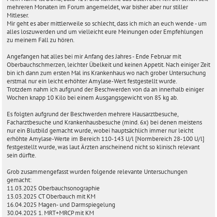
a
mehreren Monaten im Forum angemeldet, war bisher aber nur stiller
g
Mitleser.
Mir geht es aber mittlerweile so schlecht, dass ich mich an euch wende - um
alles loszuwerden und um vielleicht eure Meinungen oder Empfehlungen
zu meinem Fall zu hören.
Angefangen hat alles bei mir Anfang des Jahres - Ende Februar mit
Oberbauchschmerzen, leichter Übelkeit und keinen Appetit. Nach einiger Zeit
bin ich dann zum ersten Mal ins Krankenhaus wo nach grober Untersuchung
erstmal nur ein leicht erhöhter Amylase-Wert festgestellt wurde.
Trotzdem nahm ich aufgrund der Beschwerden von da an innerhalb einiger
Wochen knapp 10 Kilo bei einem Ausgangsgewicht von 85 kg ab.
Es folgten aufgrund der Beschwerden mehrere Hausarztbesuche,
Facharztbesuche und Krankenhausbesuche (mind. 6x) bei denen meistens
nur ein Blutbild gemacht wurde, wobei hauptsächlich immer nur leicht
erhöhte Amylase-Werte im Bereich 110-143 U/l [Normbereich 28-100 U/l]
festgestellt wurde, was laut Ärzten anscheinend nicht so klinisch relevant
sein dürfte.
Grob zusammengefasst wurden folgende relevante Untersuchungen
gemacht:
11.03.2025 Oberbauchsonographie
13.03.2025 CT Oberbauch mit KM
16.04.2025 Magen- und Darmspiegelung
30.04.2025 1. MRT+MRCP mit KM