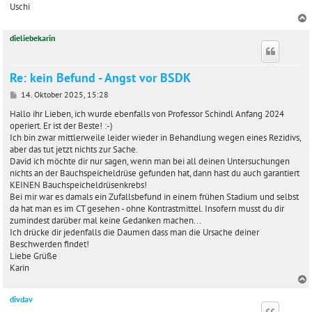
Uschi
g
dieliebekarin
c
Re: kein Befund - Angst vor BSDK
B
14. Oktober 2025, 15:28
e
i
Hallo ihr Lieben, ich wurde ebenfalls von Professor Schindl Anfang 2024
t
operiert. Er ist der Beste! :-)
r
Ich bin zwar mittlerweile leider wieder in Behandlung wegen eines Rezidivs,
a
aber das tut jetzt nichts zur Sache.
g
David ich möchte dir nur sagen, wenn man bei all deinen Untersuchungen
nichts an der Bauchspeicheldrüse gefunden hat, dann hast du auch garantiert
KEINEN Bauchspeicheldrüsenkrebs!
Bei mir war es damals ein Zufallsbefund in einem frühen Stadium und selbst
da hat man es im CT gesehen - ohne Kontrastmittel. Insofern musst du dir
zumindest darüber mal keine Gedanken machen...
Ich drücke dir jedenfalls die Daumen dass man die Ursache deiner
Beschwerden findet!
Liebe Grüße
Karin
divdav
c