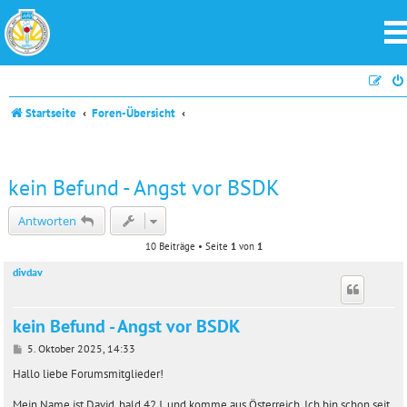
Startseite
Foren-Übersicht
kein Befund - Angst vor BSDK
Antworten
10 Beiträge • Seite
1
von
1
divdav
kein Befund - Angst vor BSDK
B
5. Oktober 2025, 14:33
e
i
Hallo liebe Forumsmitglieder!
t
r
Mein Name ist David, bald 42 J. und komme aus Österreich. Ich bin schon seit