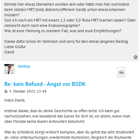
Könnte hier etwas übersehen worden sein oder hätte man hier zumindest
beim letzten MRT (trotz älterem/offenem Gerät) schon etwas erkennen
müssen?
Soll ich noch ein MRT mit einem 1,5 oder 3,0 Tesla MRT machen lassen? Oder
vielleicht doch noch eine Endosonographie?
Wie ist eure Meinung zu meinem Fall, was sind eure Empfehlungen?
Danke dafür schon im Vorhinein und sorry für den etwas längeren Beitrag.
Liebe Grüße
David
TomKay
c
Re: kein Befund - Angst vor BSDK
B
5. Oktober 2025, 15:48
e
i
Hallo David,
t
r
erstmal danke, dass du deine Geschichte so offen teilst. Ich kann gut
a
nachvollziehen, wie belastend das Ganze für dich ist, vor allem, wenn man
g
über Monate keine klaren Antworten bekommt.
Was du schilderst, klingt wirklich komplex, aber du gehst das sehr strukturiert
an: viele Untersuchungen, wiederholte Kontrollen, Vergleich der Blutwerte