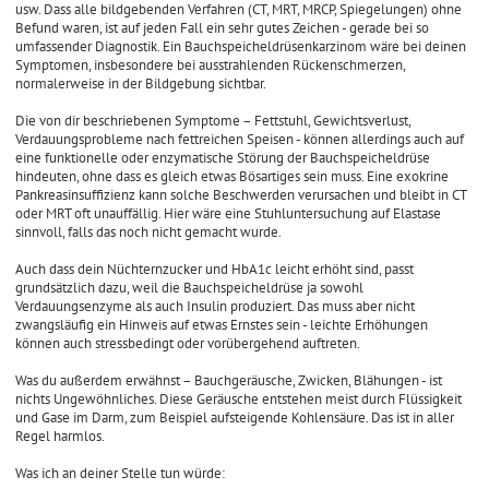
usw. Dass alle bildgebenden Verfahren (CT, MRT, MRCP, Spiegelungen) ohne
Befund waren, ist auf jeden Fall ein sehr gutes Zeichen - gerade bei so
umfassender Diagnostik. Ein Bauchspeicheldrüsenkarzinom wäre bei deinen
Symptomen, insbesondere bei ausstrahlenden Rückenschmerzen,
normalerweise in der Bildgebung sichtbar.
Die von dir beschriebenen Symptome – Fettstuhl, Gewichtsverlust,
Verdauungsprobleme nach fettreichen Speisen - können allerdings auch auf
eine funktionelle oder enzymatische Störung der Bauchspeicheldrüse
hindeuten, ohne dass es gleich etwas Bösartiges sein muss. Eine exokrine
Pankreasinsuffizienz kann solche Beschwerden verursachen und bleibt in CT
oder MRT oft unauffällig. Hier wäre eine Stuhluntersuchung auf Elastase
sinnvoll, falls das noch nicht gemacht wurde.
Auch dass dein Nüchternzucker und HbA1c leicht erhöht sind, passt
grundsätzlich dazu, weil die Bauchspeicheldrüse ja sowohl
Verdauungsenzyme als auch Insulin produziert. Das muss aber nicht
zwangsläufig ein Hinweis auf etwas Ernstes sein - leichte Erhöhungen
können auch stressbedingt oder vorübergehend auftreten.
Was du außerdem erwähnst – Bauchgeräusche, Zwicken, Blähungen - ist
nichts Ungewöhnliches. Diese Geräusche entstehen meist durch Flüssigkeit
und Gase im Darm, zum Beispiel aufsteigende Kohlensäure. Das ist in aller
Regel harmlos.
Was ich an deiner Stelle tun würde: