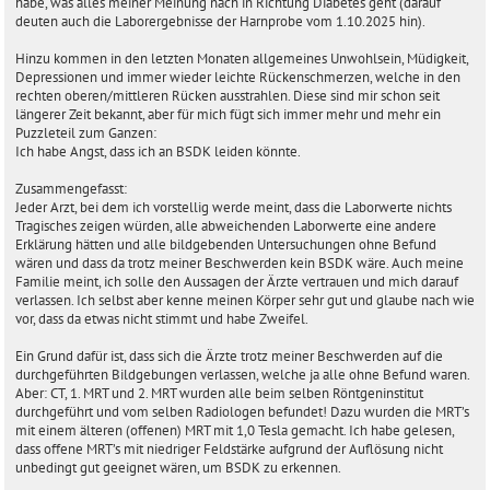
habe, was alles meiner Meinung nach in Richtung Diabetes geht (darauf
deuten auch die Laborergebnisse der Harnprobe vom 1.10.2025 hin).
Hinzu kommen in den letzten Monaten allgemeines Unwohlsein, Müdigkeit,
Depressionen und immer wieder leichte Rückenschmerzen, welche in den
rechten oberen/mittleren Rücken ausstrahlen. Diese sind mir schon seit
längerer Zeit bekannt, aber für mich fügt sich immer mehr und mehr ein
Puzzleteil zum Ganzen:
Ich habe Angst, dass ich an BSDK leiden könnte.
Zusammengefasst:
Jeder Arzt, bei dem ich vorstellig werde meint, dass die Laborwerte nichts
Tragisches zeigen würden, alle abweichenden Laborwerte eine andere
Erklärung hätten und alle bildgebenden Untersuchungen ohne Befund
wären und dass da trotz meiner Beschwerden kein BSDK wäre. Auch meine
Familie meint, ich solle den Aussagen der Ärzte vertrauen und mich darauf
verlassen. Ich selbst aber kenne meinen Körper sehr gut und glaube nach wie
vor, dass da etwas nicht stimmt und habe Zweifel.
Ein Grund dafür ist, dass sich die Ärzte trotz meiner Beschwerden auf die
durchgeführten Bildgebungen verlassen, welche ja alle ohne Befund waren.
Aber: CT, 1. MRT und 2. MRT wurden alle beim selben Röntgeninstitut
durchgeführt und vom selben Radiologen befundet! Dazu wurden die MRT’s
mit einem älteren (offenen) MRT mit 1,0 Tesla gemacht. Ich habe gelesen,
dass offene MRT’s mit niedriger Feldstärke aufgrund der Auflösung nicht
unbedingt gut geeignet wären, um BSDK zu erkennen.