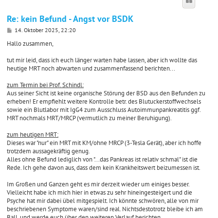
Re: kein Befund - Angst vor BSDK
B
14. Oktober 2025, 22:20
e
i
Hallo zusammen,
t
r
tut mir leid, dass ich euch länger warten habe lassen, aber ich wollte das
a
heutige MRT noch abwarten und zusammenfassend berichten...
g
zum Termin bei Prof. Schindl:
Aus seiner Sicht ist keine organische Störung der BSD aus den Befunden zu
erheben! Er empfiehlt weitere Kontrolle betr. des Blutuckerstoffwechsels
sowie ein Blutlabor mit IgG4 zum Ausschluss Autoimmunpankreatitis ggf.
MRT nochmals MRT/MRCP (vermutlich zu meiner Beruhigung).
zum heutigen MRT:
Dieses war "nur" ein MRT mit KM/ohne MRCP (3-Tesla Gerät), aber ich hoffe
trotzdem aussagekräftig genug.
Alles ohne Befund lediglich von "...das Pankreas ist relativ schmal" ist die
Rede. Ich gehe davon aus, dass dem kein Krankheitswert beizumessen ist.
Im Großen und Ganzen geht es mir derzeit wieder um einiges besser.
Vielleicht habe ich mich hier in etwas zu sehr hineingesteigert und die
Psyche hat mir dabei übel mitgespielt. Ich könnte schwören, alle von mir
beschriebenen Symptome waren/sind real. Nichtsdestotrotz bleibe ich am
Ball, und werde euch über den weiteren Verlauf berichten.