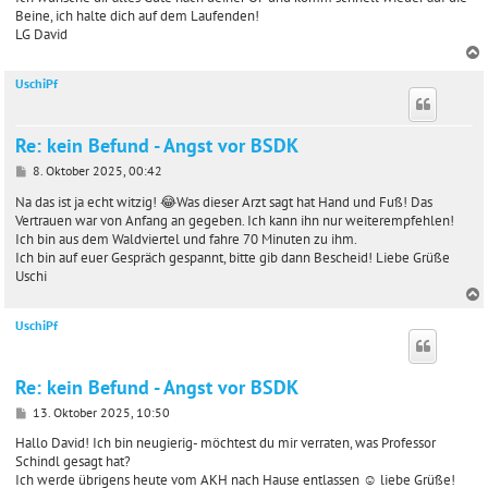
Beine, ich halte dich auf dem Laufenden!
LG David
UschiPf
c
Re: kein Befund - Angst vor BSDK
B
8. Oktober 2025, 00:42
e
i
Na das ist ja echt witzig! 😂Was dieser Arzt sagt hat Hand und Fuß! Das
t
Vertrauen war von Anfang an gegeben. Ich kann ihn nur weiterempfehlen!
r
Ich bin aus dem Waldviertel und fahre 70 Minuten zu ihm.
a
Ich bin auf euer Gespräch gespannt, bitte gib dann Bescheid! Liebe Grüße
g
Uschi
UschiPf
c
Re: kein Befund - Angst vor BSDK
B
13. Oktober 2025, 10:50
e
i
Hallo David! Ich bin neugierig- möchtest du mir verraten, was Professor
t
Schindl gesagt hat?
r
Ich werde übrigens heute vom AKH nach Hause entlassen ☺️ liebe Grüße!
a