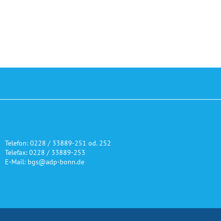
Telefon: 0228 / 33889-251 od. 252
Telefax: 0228 / 33889-253
E-Mail: bgs@adp-bonn.de