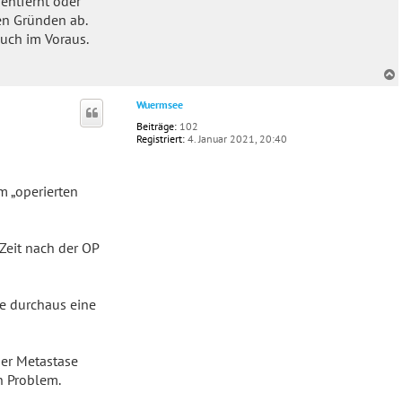
entfernt oder
en Gründen ab.
uch im Voraus.
c
Wuermsee
Beiträge:
102
Registriert:
4. Januar 2021, 20:40
m „operierten
Zeit nach der OP
e durchaus eine
 der Metastase
n Problem.