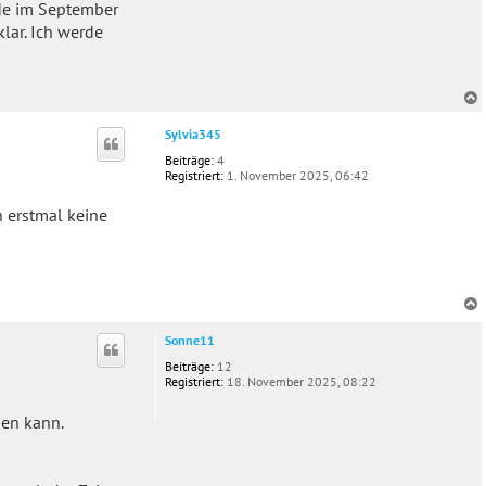
rde im September
klar. Ich werde
c
Sylvia345
Beiträge:
4
Registriert:
1. November 2025, 06:42
h erstmal keine
c
Sonne11
Beiträge:
12
Registriert:
18. November 2025, 08:22
gen kann.