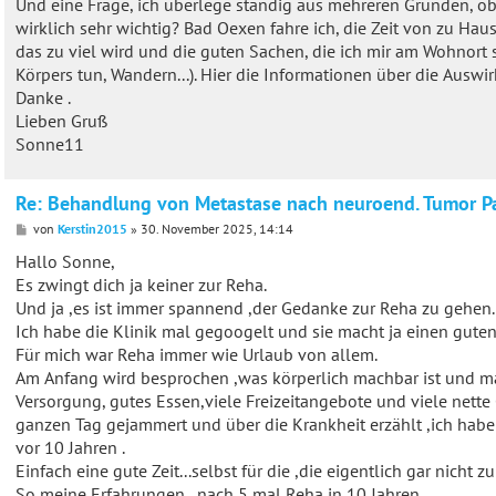
Und eine Frage, ich überlege ständig aus mehreren Gründen, ob 
wirklich sehr wichtig? Bad Oexen fahre ich, die Zeit von zu Hause
das zu viel wird und die guten Sachen, die ich mir am Wohnort 
Körpers tun, Wandern...). Hier die Informationen über die Auswi
Danke .
Lieben Gruß
Sonne11
Re: Behandlung von Metastase nach neuroend. Tumor P
B
von
Kerstin2015
»
30. November 2025, 14:14
e
i
Hallo Sonne,
t
Es zwingt dich ja keiner zur Reha.
r
a
Und ja ,es ist immer spannend ,der Gedanke zur Reha zu gehen..
g
Ich habe die Klinik mal gegoogelt und sie macht ja einen guten E
Für mich war Reha immer wie Urlaub von allem.
Am Anfang wird besprochen ,was körperlich machbar ist und ma
Versorgung, gutes Essen,viele Freizeitangebote und viele nette
ganzen Tag gejammert und über die Krankheit erzählt ,ich hab
vor 10 Jahren .
Einfach eine gute Zeit...selbst für die ,die eigentlich gar nicht z
So meine Erfahrungen...nach 5 mal Reha in 10 Jahren