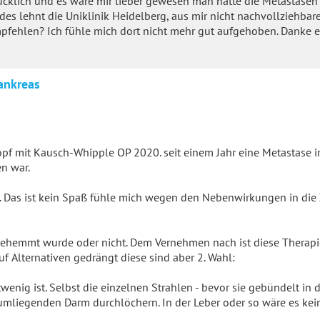
ücklich und es wäre mir lieber gewesen man hätte die Metastasen 
es lehnt die Uniklinik Heidelberg, aus mir nicht nachvollziehbar
pfehlen? Ich fühle mich dort nicht mehr gut aufgehoben. Danke e
ankreas
pf mit Kausch-Whipple OP 2020. seit einem Jahr eine Metastase i
n war.
 Das ist kein Spaß fühle mich wegen den Nebenwirkungen in die 
ehemmt wurde oder nicht. Dem Vernehmen nach ist diese Therapi
 Alternativen gedrängt diese sind aber 2. Wahl:
otwenig ist. Selbst die einzelnen Strahlen - bevor sie gebündelt in
mliegenden Darm durchlöchern. In der Leber oder so wäre es kei