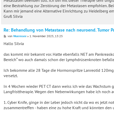
Metastasen beenden soll. Ich bin mit dieser Therapie sehr ungl
eine Bestrahlung zur Zerstörung der Metastasen empfohlen. Beid
Kann mir jemand eine Alternative Einrichtung zu Heidelberg em
Gruß Silvia
Re: Behandlung von Metastase nach neuroend. Tumor P
B
von
Wuermsee
»
1. November 2025, 13:25
e
i
Hallo Silvia
t
r
a
das kommt mir bekannt vor. Hatte ebenfalls NET am Pankreasko
g
Bereich“ wo auch damals schon der Lymphdrüsenknoten befalle
Ich bekomme alle 28 Tage die Hormonspritze Lanreotid 120mg.
versetzt.
In 4 Wochen wieder PET CT dann weiss ich wie das Wachstum g
Langfristtherapie. Wegen den Nebenwirkungen habe ich noch auf
1. Cyber Knife, ginge in der Leber jedoch nicht da wo es jetzt n
zusammentreffen - haben eine zu hohe Kraft und könnten den u