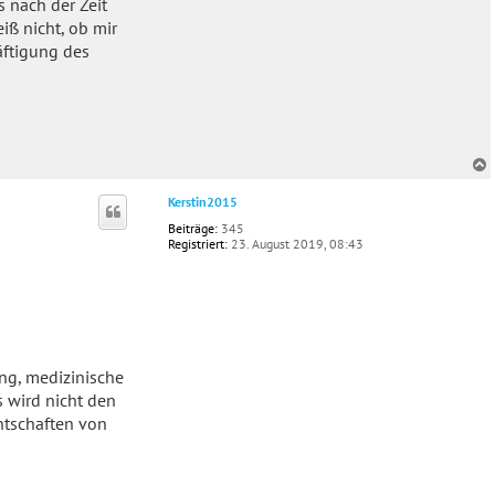
 nach der Zeit
iß nicht, ob mir
äftigung des
c
Kerstin2015
Beiträge:
345
Registriert:
23. August 2019, 08:43
ng, medizinische
s wird nicht den
ntschaften von