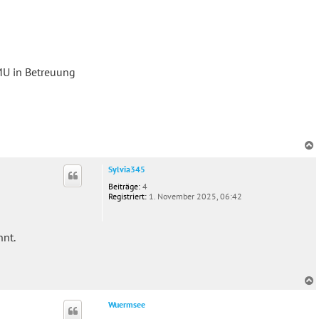
LMU in Betreuung
c
Sylvia345
Beiträge:
4
Registriert:
1. November 2025, 06:42
nnt.
c
Wuermsee