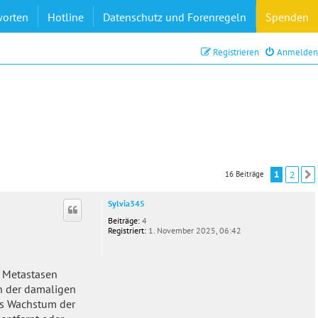
worten
Hotline
Datenschutz und Forenregeln
Spenden
Registrieren
Anmelden
1
2
16 Beiträge
Sylvia345
Beiträge:
4
Registriert:
1. November 2025, 06:42
t Metastasen
on der damaligen
as Wachstum der