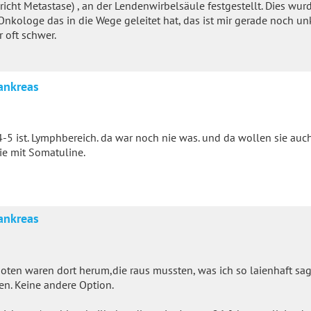
cht Metastase) , an der Lendenwirbelsäule festgestellt. Dies wu
 Onkologe das in die Wege geleitet hat, das ist mir gerade noch un
 oft schwer.
ankreas
4-5 ist. Lymphbereich. da war noch nie was. und da wollen sie auc
ie mit Somatuline.
ankreas
noten waren dort herum,die raus mussten, was ich so laienhaft sa
en. Keine andere Option.