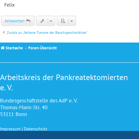
Felix
Antworten
Zurück zu „Seltene Tumore der Bauchspeicheldrüse“
Startseite
Foren-Übersicht
Arbeitskreis der Pankreatektomierten
e. V.
Bundesgeschäftstelle des AdP e. V.
Thomas-Mann-Str. 40
53111 Bonn
Impressum
|
Datenschutz