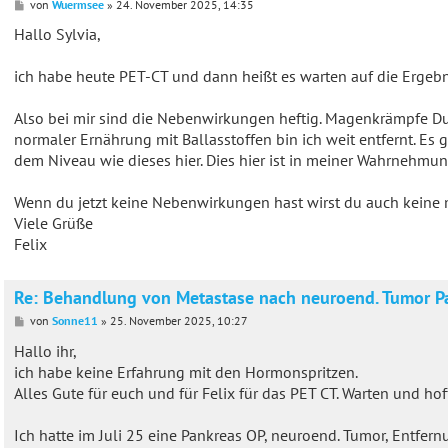
B
von
Wuermsee
»
24. November 2025, 14:35
e
i
Hallo Sylvia,
t
r
a
ich habe heute PET-CT und dann heißt es warten auf die Ergebn
g
Also bei mir sind die Nebenwirkungen heftig. Magenkrämpfe Du
normaler Ernährung mit Ballasstoffen bin ich weit entfernt. Es 
dem Niveau wie dieses hier. Dies hier ist in meiner Wahrnehmu
Wenn du jetzt keine Nebenwirkungen hast wirst du auch keine 
Viele Grüße
Felix
Re: Behandlung von Metastase nach neuroend. Tumor P
B
von
Sonne11
»
25. November 2025, 10:27
e
i
Hallo ihr,
t
ich habe keine Erfahrung mit den Hormonspritzen.
r
a
Alles Gute für euch und für Felix für das PET CT. Warten und hof
g
Ich hatte im Juli 25 eine Pankreas OP, neuroend. Tumor, Entfe