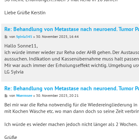
Liebe Grüße Kerstin
Re: Behandlung von Metastase nach neuroend. Tumor P
B
von
Sylvia345
»
30. November 2025, 16:44
e
i
Hallo Sonne11,
t
ich würde immer wieder zur Reha oder AHB gehen. Der Austausch 
r
a
aussuchen. Indikation und Kassenübernahme muss halt passen
g
Mir war auch immer der Erholungseffekt wichtig. Umgebung usw. 
LG Sylvia
Re: Behandlung von Metastase nach neuroend. Tumor P
B
von
Wuermsee
»
30. November 2025, 20:21
e
i
Bei mir war die Reha notwendig für die Wiedereingliederung in de
t
mit Kochen Wäsche etc. wo man dann doch so seine Zeit verbrin
r
a
g
Ich würde es wieder machen jedoch nicht länger als 2 Wochen.
Grüße