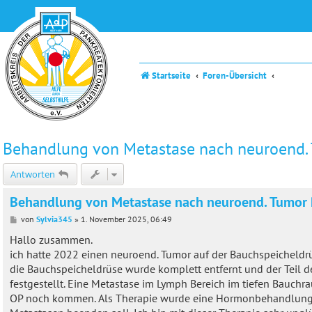
Startseite
Foren-Übersicht
Behandlung von Metastase nach neuroend.
Antworten
Behandlung von Metastase nach neuroend. Tumor 
B
von
Sylvia345
»
1. November 2025, 06:49
e
i
Hallo zusammen.
t
ich hatte 2022 einen neuroend. Tumor auf der Bauchspeicheldrü
r
a
die Bauchspeicheldrüse wurde komplett entfernt und der Teil d
g
festgestellt. Eine Metastase im Lymph Bereich im tiefen Bauch
OP noch kommen. Als Therapie wurde eine Hormonbehandlung mi