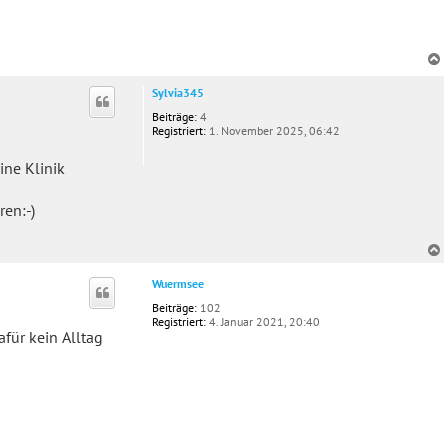
c
Sylvia345
Beiträge:
4
Registriert:
1. November 2025, 06:42
ine Klinik
en:-)
c
Wuermsee
Beiträge:
102
Registriert:
4. Januar 2021, 20:40
afür kein Alltag