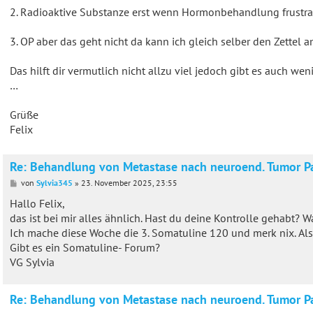
2. Radioaktive Substanze erst wenn Hormonbehandlung frustran
3. OP aber das geht nicht da kann ich gleich selber den Zette
Das hilft dir vermutlich nicht allzu viel jedoch gibt es auch we
…
Grüße
Felix
Re: Behandlung von Metastase nach neuroend. Tumor P
B
von
Sylvia345
»
23. November 2025, 23:55
e
i
Hallo Felix,
t
das ist bei mir alles ähnlich. Hast du deine Kontrolle gehabt?
r
a
Ich mache diese Woche die 3. Somatuline 120 und merk nix. Also
g
Gibt es ein Somatuline- Forum?
VG Sylvia
Re: Behandlung von Metastase nach neuroend. Tumor P