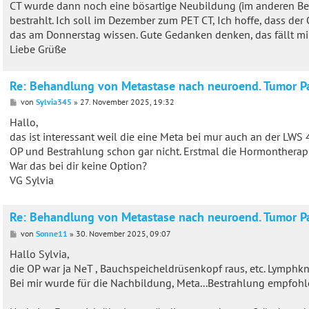
CT wurde dann noch eine bösartige Neubildung (im anderen Beri
bestrahlt. Ich soll im Dezember zum PET CT, Ich hoffe, dass der
das am Donnerstag wissen. Gute Gedanken denken, das fällt mir
Liebe Grüße
Re: Behandlung von Metastase nach neuroend. Tumor P
B
von
Sylvia345
»
27. November 2025, 19:32
e
i
Hallo,
t
das ist interessant weil die eine Meta bei mur auch an der LWS 
r
a
OP und Bestrahlung schon gar nicht. Erstmal die Hormontherap
g
War das bei dir keine Option?
VG Sylvia
Re: Behandlung von Metastase nach neuroend. Tumor P
B
von
Sonne11
»
30. November 2025, 09:07
e
i
Hallo Sylvia,
t
die OP war ja NeT , Bauchspeicheldrüsenkopf raus, etc. Lymphk
r
a
Bei mir wurde für die Nachbildung, Meta...Bestrahlung empfohl
g