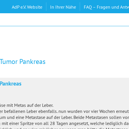
AdP e.V. Website
In Ihrer Nähe
FAQ – Fragen und Ant
 Tumor Pankreas
Pankreas
se mit Metas auf der Leber.
er befallenen Leber ebenfalls. nun wurden vor vier Wochen erneu
raum und eine Metastase auf der Leber. Beide Metastasen sollen v
t einer Spritze von all 28 Tagen angesetzt, welche lediglich d