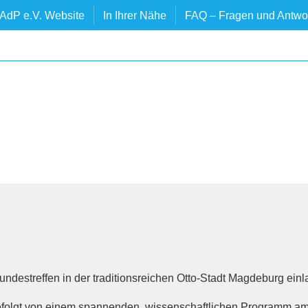
AdP e.V. Website
In Ihrer Nähe
FAQ – Fragen und Antwo
undestreffen in der traditionsreichen Otto-Stadt Magdeburg einl
gefolgt von einem spannenden, wissenschaftlichen Programm am