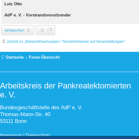
Lutz Otto
AdP e. V. - Vorstrandsvorsitzender
Antworten
Zurück zu „Bekanntmachungen / Terminhinweise auf Veranstaltungen“
Startseite
Foren-Übersicht
Arbeitskreis der Pankreatektomierten
e. V.
Bundesgeschäftstelle des AdP e. V.
Thomas-Mann-Str. 40
53111 Bonn
Impressum
|
Datenschutz