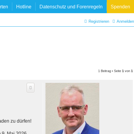
rten
Hotline
Datenschutz und Forenregeln
Spenden
Registrieren
Anmelden
1 Beitrag • Seite
1
von
1
aden zu dürfen!
 9. Mai 2026.