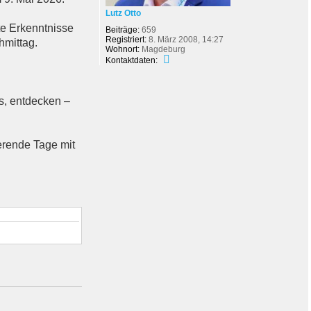
Lutz Otto
e Erkenntnisse
Beiträge:
659
Registriert:
8. März 2008, 14:27
hmittag.
Wohnort:
Magdeburg
K
Kontaktdaten:
o
n
t
a
s, entdecken –
k
t
d
a
erende Tage mit
t
e
n
v
o
n
L
u
t
z
O
t
t
o