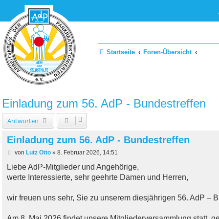
Startseite
Foren-Übersicht
Einladung zum 56. AdP - Bundestreffen
Antworten
Einladung zum 56. AdP - Bundestreffen
B
von
Lutz Otto
»
8. Februar 2026, 14:51
e
i
Liebe AdP-Mitglieder und Angehörige,
t
werte Interessierte, sehr geehrte Damen und Herren,
r
a
g
wir freuen uns sehr, Sie zu unserem diesjährigen 56. AdP – B
Am 8. Mai 2026 findet unsere Mitgliederversammlung statt, 