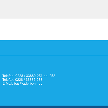
Telefon: 0228 / 33889-251 od. 252
Telefax: 0228 / 33889-253
E-Mail: bgs@adp-bonn.de