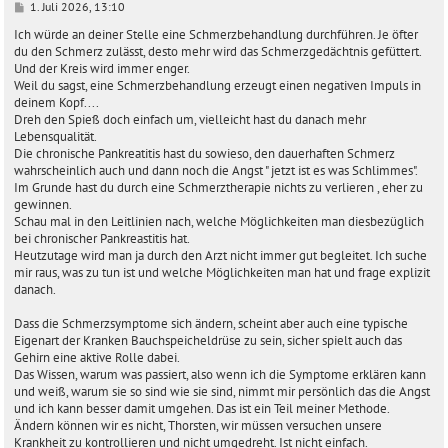
B
1. Juli 2026, 13:10
e
i
Ich würde an deiner Stelle eine Schmerzbehandlung durchführen. Je öfter
t
du den Schmerz zulässt, desto mehr wird das Schmerzgedächtnis gefüttert.
r
Und der Kreis wird immer enger.
a
Weil du sagst, eine Schmerzbehandlung erzeugt einen negativen Impuls in
g
deinem Kopf....
Dreh den Spieß doch einfach um, vielleicht hast du danach mehr
Lebensqualität.
Die chronische Pankreatitis hast du sowieso, den dauerhaften Schmerz
wahrscheinlich auch und dann noch die Angst " jetzt ist es was Schlimmes".
Im Grunde hast du durch eine Schmerztherapie nichts zu verlieren , eher zu
gewinnen.
Schau mal in den Leitlinien nach, welche Möglichkeiten man diesbezüglich
bei chronischer Pankreastitis hat.
Heutzutage wird man ja durch den Arzt nicht immer gut begleitet. Ich suche
mir raus, was zu tun ist und welche Möglichkeiten man hat und frage explizit
danach.
Dass die Schmerzsymptome sich ändern, scheint aber auch eine typische
Eigenart der Kranken Bauchspeicheldrüse zu sein, sicher spielt auch das
Gehirn eine aktive Rolle dabei.
Das Wissen, warum was passiert, also wenn ich die Symptome erklären kann
und weiß, warum sie so sind wie sie sind, nimmt mir persönlich das die Angst
und ich kann besser damit umgehen. Das ist ein Teil meiner Methode.
Ändern können wir es nicht, Thorsten, wir müssen versuchen unsere
Krankheit zu kontrollieren und nicht umgedreht. Ist nicht einfach.