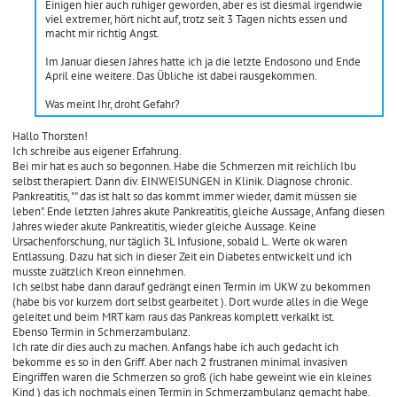
Einigen hier auch ruhiger geworden, aber es ist diesmal irgendwie
viel extremer, hört nicht auf, trotz seit 3 Tagen nichts essen und
macht mir richtig Angst.
Im Januar diesen Jahres hatte ich ja die letzte Endosono und Ende
April eine weitere. Das Übliche ist dabei rausgekommen.
Was meint Ihr, droht Gefahr?
Hallo Thorsten!
Ich schreibe aus eigener Erfahrung.
Bei mir hat es auch so begonnen. Habe die Schmerzen mit reichlich Ibu
selbst therapiert. Dann div. EINWEISUNGEN in Klinik. Diagnose chronic.
Pankreatitis, "" das ist halt so das kommt immer wieder, damit müssen sie
leben". Ende letzten Jahres akute Pankreatitis, gleiche Aussage, Anfang diesen
Jahres wieder akute Pankreatitis, wieder gleiche Aussage. Keine
Ursachenforschung, nur täglich 3L Infusione, sobald L. Werte ok waren
Entlassung. Dazu hat sich in dieser Zeit ein Diabetes entwickelt und ich
musste zuätzlich Kreon einnehmen.
Ich selbst habe dann darauf gedrängt einen Termin im UKW zu bekommen
(habe bis vor kurzem dort selbst gearbeitet ). Dort wurde alles in die Wege
geleitet und beim MRT kam raus das Pankreas komplett verkalkt ist.
Ebenso Termin in Schmerzambulanz.
Ich rate dir dies auch zu machen. Anfangs habe ich auch gedacht ich
bekomme es so in den Griff. Aber nach 2 frustranen minimal invasiven
Eingriffen waren die Schmerzen so groß (ich habe geweint wie ein kleines
Kind ) das ich nochmals einen Termin in Schmerzambulanz gemacht habe.