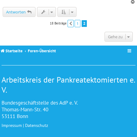
c
Antworten
1
2
18 Beiträge
Vorherige
Gehe zu
Startseite
Foren-Übersicht
Arbeitskreis der Pankreatektomierten e.
V.
Bundesgeschäftstelle des AdP e. V.
Thomas-Mann-Str. 40
53111 Bonn
Impressum
|
Datenschutz