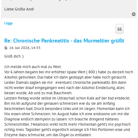
Liebe Grüße Andi
Liggy
c
Re: Chronische Pankreatitis - das Murmeltier grüßt
B
16. Juli 2026, 14:55
e
i
Grüß dich :)
t
r
Ich melde mich auch mal zu Wort.
a
Vor 6 Jahren begann bei mir erhöhter lipase Wert ( 800 ) habe zu derzeit noch
g
Alkohol getrunken. Das habe ich dann gestoppt aber habe noch geraucht .
Leider. Damals sagten sie mir : eventuell chronische pankreatits. Bin dann
nicht weiter drauf eingegangen weil nach der Alkohol Einstellung, alles
besser wurde. Ab und zu mal Bauchweh.
Letzten freitag wurde selbst im Ultraschall schon Kalk auf der bsd entdeckt.
Bin ins kh aufgrund der genauen schmerzen wie du sie am Anfang
beschrieben hast. Druck besonders links und im liegen. Momentan kann ich
Nix essen ohne Schmerzen. Im August habe ich eine endosono um mir die
Diagnose endlich stempeln zu lassen. Ich brauche dringend härteres
Schmerzmittel. Metamizol wirkt nicht mehr. Momentan geht’s mir psychisch
richtig mies. Tagsüber geht’s eigentlich solange ich Mini Portionen esse und
Enzyme dazu schmucke, um das Organ zu entlasten.