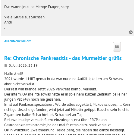
Das waren jetzt ne Menge Fragen, sorry.
Viele Grüße aus Sachsen
Andi
.
AufZuNeuenUfern
c
Re: Chronische Pankreatitis - das Murmeltier grüßt
B
5. Juli 2026, 23:19
e
i
Hallo Andi!
t
2021 wurde 1.MRT gemacht da war nur eine Auffälligkeiten am Schwanz
r
aber nicht verkalkt.
a
Der rest war blande. Jetzt 2026 Pankreas kompl. verkalkt.
g
Der intern. OA meinte sowas hätte er in so einem kurzen Zeitraum bei einer
jungen Pat. (49) noch nie gesehen.
Er ist auf Pankreas spezialisiert. Würde alles abgeklärt, Mukoviszidose,.... Kein
richtige Ursache gefunden, wird jetzt auf Nikotin getippt. Rauche sehr leichte
Zigaretten halbe Schachtel bis Schachtel an Tag.
Bei zweimalige versuch Stent einzulegen, erst über ERCP dann
Gastropankreatekostomie, beides mal frustran da zu stark verkalkt.
OP in Würzburg Zweitmeinung Heidelberg, die haben das ganze bestätigt.