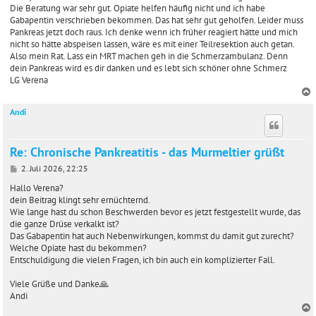
Die Beratung war sehr gut. Opiate helfen häufig nicht und ich habe
Gabapentin verschrieben bekommen. Das hat sehr gut geholfen. Leider muss
Pankreas jetzt doch raus. Ich denke wenn ich früher reagiert hätte und mich
nicht so hätte abspeisen lassen, wäre es mit einer Teilresektion auch getan.
Also mein Rat. Lass ein MRT machen geh in die Schmerzambulanz. Denn
dein Pankreas wird es dir danken und es lebt sich schöner ohne Schmerz
LG Verena
Andi
c
Re: Chronische Pankreatitis - das Murmeltier grüßt
B
2. Juli 2026, 22:25
e
i
Hallo Verena?
t
dein Beitrag klingt sehr ernüchternd.
r
Wie lange hast du schon Beschwerden bevor es jetzt festgestellt wurde, das
a
die ganze Drüse verkalkt ist?
g
Das Gabapentin hat auch Nebenwirkungen, kommst du damit gut zurecht?
Welche Opiate hast du bekommen?
Entschuldigung die vielen Fragen, ich bin auch ein komplizierter Fall.
Viele Grüße und Danke🙏
Andi