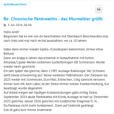
AufZuNeuenUfern
c
Re: Chronische Pankreatitis - das Murmeltier grüßt
B
3. Juli 2026, 06:06
e
i
Hallo Andi!
t
Begonnen hat es wie von dir beschrieben mit Oberbauch Beschwerden,mal
r
nach links und mal nach rechts ausstrahlen, vor ca. 10 Jahren.
a
g
Habe dann immer wieder Gastro-/Coloskopien bekommen, immer ohne
Befund.
Dann vor knapp 6 Jahren das ertsemal in Notaufnahme mit hohen
Amylase/Lipase Werten extremen Gürtelförmigen OB Schmerzen. Wurde
wieder heim geschickt.
Ein Jahr später das gleiche, dann 1.MRT. Aussage Radiologie "der Schwanz
sieht etwas schwammig aus". Keine weiteren Maßnahmen. Der Zietraum bis
2025 weiter mit Schmerzen, Durchfall, Erbrechen, 15kg Gewicht verloren,
immer zum HA, kein Labor, ist der Stress immer wieder Krankschreibung, Kur
beantragt, wurde abgelehnt.
Auf Arbeit wegen der häufigen Krankmeldungen gab's richtig Stress.
September 2024 akute Pankreatitis mit Klinik, Aussage ist halt so. Dezember
2025 gleiches. Januar 2026 gleiches mit zusätzlicher Diagnose D. m.,
Da Pankreas nicht mehr funktioniert . Dann auf Uniklinik gedrängt.
Das ist ganz kurz meine Anamnese.