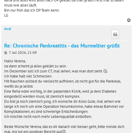
Reha und alles wird alles nach OP geklärt da man ja auch erst mal schauen
muss wie alles läuft.
Bin nur froh das ich OP Team kenn.
LG
Andi
c
Re: Chronische Pankreatitis - das Murmeltier grüßt
B
7. Juli 2026, 21:09
e
i
Hallo Verena,
t
na dann scheint ja alles geklärt zu sein.
r
Im Dezember soll ich zum CT, mal sehen, was man dort sieht 🤔.
a
Ich habe halt viel Schmerzen.
g
Mit Rauchen solltest du vielleicht aufhören, ist nicht gut für die Pankreas,
weißt du ja selbst.
Eine Reha wäre wichtig, in der passenden Klinik, weil ja dein Diabetes
eingestellt werden muss, ist ziemlich komplex.
Du bist ja noch ziemlich jung, ich wünsche dir Alles Gute, mal sehen wie
lange ich noch um eine Operation herumkomme, habe etwas Bammel vor
Komplikationen, es sind schwierige Entscheidungen.
Ich möchte nicht noch mehr Lebensqualität einbüßen.
Beste Wünsche Verena, das es dir danach viel besser geht, bitte melde dich
mal, mir tut ein positiver Bericht gut😊.