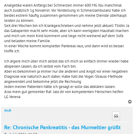
Analgetika waren Anfangs bei Schmerzen immer 600 MG Ibu manchmal
auch zusätzlich 1g Novamin. Vor Vorstellung in Schmerzambulanz habe ich
beides extrem häufig zusammen genommen um meine Dienste überhaupt
leisten zu können.
Seit drei Wochen bin ich Krankgeschrieben und nehme jetzt aktuell Tilidin. Ja
das Gabapentin macht sehr müde, aber ich kann wenigsten Haushalt machen
und mich um mein Kind kümmern und liege nicht weinend auf dem Sofa
und belasten meine Familie.
In einer Woche kommt kompletter Pankreas raus, und dann wird es besser.
Hoffe ich.
Ich ärgere mich über mich selbst das ich mich so einfach immer wieder habe
abspeisen lassen, da ich selbst vom Fach bin.
Aber es bekommen ja immer nur die anderen und Angst vor einer negativen
Diagnose war natürlich auch dabei. Habe halt die Vogel-Strauss-Methode
angewendet und bekomme jetzt die Rechnung.
Jeden meiner Patienten hätte ich gesagt er solle das abklären lassen.
Also mein gut gemeinter Rat: lass dir von kompetenten Menschen helfen
LG Verena
Andi
c
Re: Chronische Pankreatitis - das Murmeltier grüßt
B