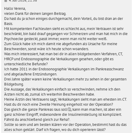
4. Juli 2026, 21:58
e
i
Hallo Verena,
t
vielen Dank für deinen langen Beitrag.
r
Da hast du ja schon einiges durchgemacht, dein Vorteil, du bist dran an der
a
Basis.
g
Mit kompetenten Fachleuten sieht es schlecht aus, mein Vertrauen ist sehr
beschränkt, bin bald drauf gegangen vor Schmerzen und man hat mich in die
Psychoecke gesteckt, passt immer, wenn man nicht weiter weiß.
Zum Glück habe ich mich damit nie abgefunden als Ursache für meine
Beschwerden, sonst wäre ich heute schon woanders.
Was mich interessiert, hat man bei dir in allen bildgebenden Verfahren, CT,
MRCP und Endosonographie die Verkalkungen gesehen, oder gibt es
unterschiedliche Befunde?
Ich hatte 2011 in der Endosonographie Verkalkungen im Pankreasschwanz
und abgelaufene Entzündungen.
Drei Jahre später waren keine Verkalkungen mehr zu sehen in der gesamten
Bildgebung.
Die Aussage, das Verkalkungen einfach so verschwinden, nehme ich den
Ärzten nicht ab, zumal ich weiterhin Beschwerden habe.
Meine Ärztin des Vertrauens sagt, Verkalkungen sieht man am ehesten im.CT.
Hast du dir noch eine Zweite Meinung eingeholt vor der Operation?
Das gleich die ganze Pankreas raus soll🤔, kann man machen, ist aber ein
ganz schöner Eingriff, insbesondere die Insulineinstellung ist kompliziert.
Fährst du anschließend gleich zur Reha?.
Sollte so sein und am besten klären vor der Operation, bestimmt hast du das
alles schon geklärt .Darf ich fragen, wo du dich operieren lässt?