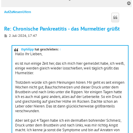
AufZuNeuenUfern
c
Re: Chronische Pankreatitis - das Murmeltier grüßt
B
2. Juli 2026, 17:47
e
i
t
thphilipp
hat geschrieben:
↑
r
Hallo Ihr Lieben,
a
g
es ist nun einige Zeit her, das ich mich hier gemeldet habe, ich weiß,
einige werden gleich wieder losschießen, weil täglich grüßt das
Murmeltier.
Trotzdem würde ich gern Meinungen hören. Mir geht es seit einigen
Wochen nicht gut, Bauchschmerzen und dieser Druck unter dem
Brustbein und nach links unter die Rippen. Vor einigen Tagen hatte
ich es auch mal ganz anders, alles auf der Leberseite. So ein Druck
und gleichzeitig auf gleicher Höhe im Rücken. Dachte schon an
Leber oder Nieren. Das ist dann glücklicherweise größtenteils
verschwunden.
Aber seit gut 4 Tagen habe ich ein dermaßen bohrender Schmerz,
Druck unter dem Brustbein und nach links, was mir richtig Angst
macht. Ich kenne ja sonst die Symptome und bin auf Anraten von