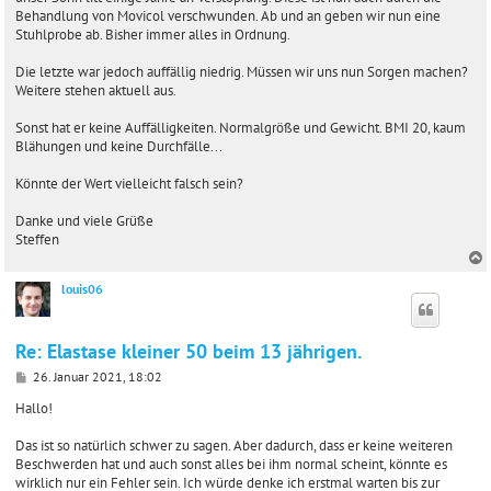
a
Behandlung von Movicol verschwunden. Ab und an geben wir nun eine
g
Stuhlprobe ab. Bisher immer alles in Ordnung.
Die letzte war jedoch auffällig niedrig. Müssen wir uns nun Sorgen machen?
Weitere stehen aktuell aus.
Sonst hat er keine Auffälligkeiten. Normalgröße und Gewicht. BMI 20, kaum
Blähungen und keine Durchfälle...
Könnte der Wert vielleicht falsch sein?
Danke und viele Grüße
Steffen
louis06
c
Re: Elastase kleiner 50 beim 13 jährigen.
B
26. Januar 2021, 18:02
e
i
Hallo!
t
r
Das ist so natürlich schwer zu sagen. Aber dadurch, dass er keine weiteren
a
Beschwerden hat und auch sonst alles bei ihm normal scheint, könnte es
g
wirklich nur ein Fehler sein. Ich würde denke ich erstmal warten bis zur