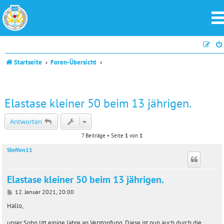
Startseite
Foren-Übersicht
Elastase kleiner 50 beim 13 jährigen.
Antworten
7 Beiträge • Seite
1
von
1
Steffen11
Elastase kleiner 50 beim 13 jährigen.
B
12. Januar 2021, 20:00
e
i
Hallo,
t
r
unser Sohn litt einige Jahre an Verstopfung. Diese ist nun auch durch die