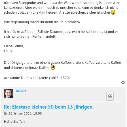
nächsten Stuhlprobe und wenn da der Wert wieder so niedrig ist einen Arzt
kontaktieren. Aber wenn ihr euch so unsicher seid, kann es denke ich nicht
schaden trotzdem direkt mit eurem Arzt zu sprechen. Sicher ist sicher
Wie regelmäßig macht ihr denn die Stuhlproben?
Ich drücke auf jedem Fall die Daumen, dass es nichts schlimmes ist und es
sich nur um einen Fehler handelt!
Liebe Grüße,
Louis
Drei Dinge gehören zu einem guten Kaffee: erstens Kaffee, zweitens Kaffee
und drittens nochmals Kaffee.
Alexandre Dumas der Ältere (1802 - 1870)
louis06
c
Re: Elastase kleiner 50 beim 13 jährigen.
B
26. Januar 2021, 18:08
e
i
Hallo Steffen,
t