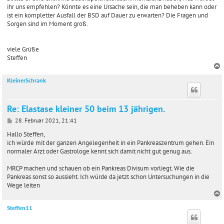
ihr uns empfehlen? Könnte es eine Ursache sein, die man beheben kann oder
ist ein kompletter Ausfall der BSD auf Dauer zu erwarten? Die Fragen und
Sorgen sind im Moment groß.
viele Grüße
Steffen
KleinerSchrank
c
Re: Elastase kleiner 50 beim 13 jährigen.
B
28. Februar 2021, 21:41
e
i
Hallo Steffen,
t
ich würde mit der ganzen Angelegenheit in ein Pankreaszentrum gehen. Ein
r
normaler Arzt oder Gastrologe kennt sich damit nicht gut genug aus.
a
g
MRCP machen und schauen ob ein Pankreas Divisum vorliegt. Wie die
Pankreas sonst so aussieht. Ich würde da jetzt schon Untersuchungen in die
Wege leiten
Steffen11
c