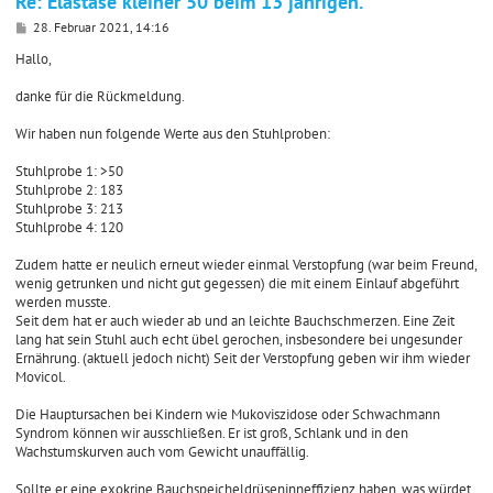
Re: Elastase kleiner 50 beim 13 jährigen.
B
28. Februar 2021, 14:16
e
i
Hallo,
t
r
danke für die Rückmeldung.
a
g
Wir haben nun folgende Werte aus den Stuhlproben:
Stuhlprobe 1: >50
Stuhlprobe 2: 183
Stuhlprobe 3: 213
Stuhlprobe 4: 120
Zudem hatte er neulich erneut wieder einmal Verstopfung (war beim Freund,
wenig getrunken und nicht gut gegessen) die mit einem Einlauf abgeführt
werden musste.
Seit dem hat er auch wieder ab und an leichte Bauchschmerzen. Eine Zeit
lang hat sein Stuhl auch echt übel gerochen, insbesondere bei ungesunder
Ernährung. (aktuell jedoch nicht) Seit der Verstopfung geben wir ihm wieder
Movicol.
Die Hauptursachen bei Kindern wie Mukoviszidose oder Schwachmann
Syndrom können wir ausschließen. Er ist groß, Schlank und in den
Wachstumskurven auch vom Gewicht unauffällig.
Sollte er eine exokrine Bauchspeicheldrüseninneffizienz haben, was würdet