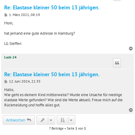
Re: Elastase kleiner 50 beim 13 jährigen.
B
1. März 2021, 08:19
e
i
Moin,
t
r
hat jemand eine gute Adresse in Hamburg?
a
g
LG Steffen
Luck-24
c
Re: Elastase kleiner 50 beim 13 jährigen.
B
12. Juni 2024, 21:35
e
i
Hallo,
t
Wie geht es deinem Kind mittlerweile? Wurde eine Ursache für niedrige
r
elastase Werte gefunden? Wie sind die Werte aktuell. Freue mich auf die
a
Rückmeldung und hoffe alles gut.
g
c
Antworten
7 Beiträge • Seite
1
von
1