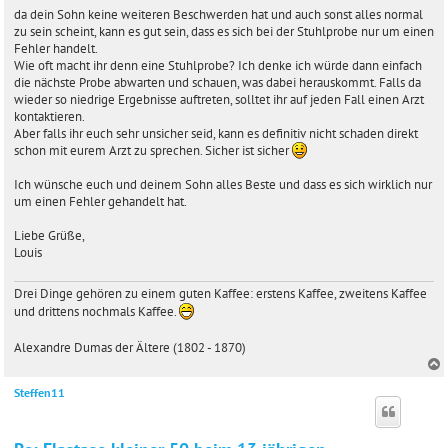
r
da dein Sohn keine weiteren Beschwerden hat und auch sonst alles normal
a
zu sein scheint, kann es gut sein, dass es sich bei der Stuhlprobe nur um einen
g
Fehler handelt.
Wie oft macht ihr denn eine Stuhlprobe? Ich denke ich würde dann einfach
die nächste Probe abwarten und schauen, was dabei herauskommt. Falls da
wieder so niedrige Ergebnisse auftreten, solltet ihr auf jeden Fall einen Arzt
kontaktieren.
Aber falls ihr euch sehr unsicher seid, kann es definitiv nicht schaden direkt
schon mit eurem Arzt zu sprechen. Sicher ist sicher
Ich wünsche euch und deinem Sohn alles Beste und dass es sich wirklich nur
um einen Fehler gehandelt hat.
Liebe Grüße,
Louis
Drei Dinge gehören zu einem guten Kaffee: erstens Kaffee, zweitens Kaffee
und drittens nochmals Kaffee.
Alexandre Dumas der Ältere (1802 - 1870)
Steffen11
c