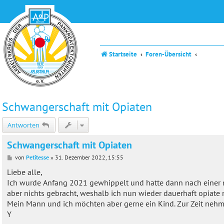
Startseite
Foren-Übersicht
Schwangerschaft mit Opiaten
Antworten
Schwangerschaft mit Opiaten
B
von
Petitesse
»
31. Dezember 2022, 15:55
e
i
Liebe alle,
t
Ich wurde Anfang 2021 gewhippelt und hatte dann nach einer n
r
a
aber nichts gebracht, weshalb ich nun wieder dauerhaft opiat
g
Mein Mann und ich möchten aber gerne ein Kind. Zur Zeit nehm
Y