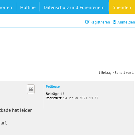
worten
Hotline
Datenschutz und Forenregeln
Spenden
Registrieren
Anmelden
1 Beitrag • Seite
1
von
1
Petitesse
Beiträge:
15
Registriert:
14. Januar 2021, 11:37
kade hat leider
arf,