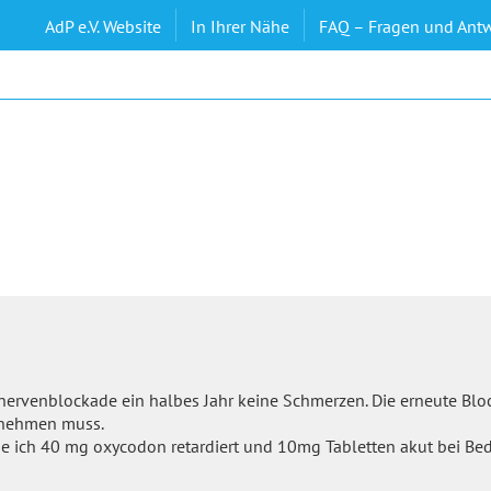
AdP e.V. Website
In Ihrer Nähe
FAQ – Fragen und Ant
ervenblockade ein halbes Jahr keine Schmerzen. Die erneute Bloc
e nehmen muss.
e ich 40 mg oxycodon retardiert und 10mg Tabletten akut bei Bed