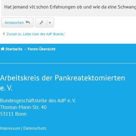
Hat jemand vlt schon Erfahrungen ob und wie da eine Schwang
Antworten
Zurück zu „Liebe User des AdP Boards,“
Startseite
Foren-Übersicht
Arbeitskreis der Pankreatektomierten
e. V.
Bundesgeschäftstelle des AdP e. V.
Thomas-Mann-Str. 40
53111 Bonn
Impressum
|
Datenschutz