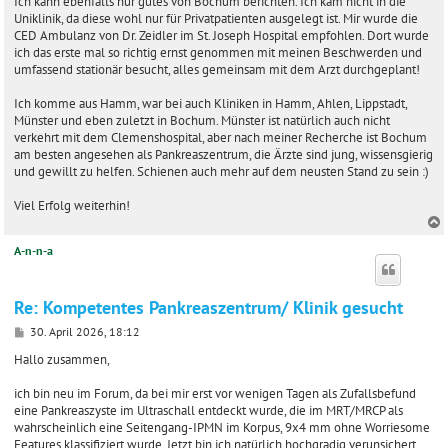
i
Ich kann ebenfalls nur gutes von Bochum berichten. Ich kam nicht in die
t
Uniklinik, da diese wohl nur für Privatpatienten ausgelegt ist. Mir wurde die
r
CED Ambulanz von Dr. Zeidler im St. Joseph Hospital empfohlen. Dort wurde
a
ich das erste mal so richtig ernst genommen mit meinen Beschwerden und
g
umfassend stationär besucht, alles gemeinsam mit dem Arzt durchgeplant!
Ich komme aus Hamm, war bei auch Kliniken in Hamm, Ahlen, Lippstadt,
Münster und eben zuletzt in Bochum. Münster ist natürlich auch nicht
verkehrt mit dem Clemenshospital, aber nach meiner Recherche ist Bochum
am besten angesehen als Pankreaszentrum, die Ärzte sind jung, wissensgierig
und gewillt zu helfen. Schienen auch mehr auf dem neusten Stand zu sein :)
Viel Erfolg weiterhin!
A-n-n-a
c
Re: Kompetentes Pankreaszentrum/ Klinik gesucht
B
30. April 2026, 18:12
e
i
Hallo zusammen,
t
r
ich bin neu im Forum, da bei mir erst vor wenigen Tagen als Zufallsbefund
a
eine Pankreaszyste im Ultraschall entdeckt wurde, die im MRT/MRCP als
g
wahrscheinlich eine Seitengang-IPMN im Korpus, 9x4 mm ohne Worriesome
Features klassifiziert wurde. Jetzt bin ich natürlich hochgradig verunsichert