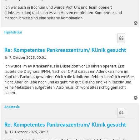
e
i
Ich war auch in Bochum und wurde Prof. Uhl und Team operiert
t
(Linksresektion) und kann es von Herzen empfehlen. Kompetenz und
r
Menschlichkeit sind eine seltene Kombination.
a
g
Fipsfidelius
c
Re: Kompetentes Pankreaszentrum/ Klinik gesucht
B
7. Oktober 2025, 00:01
e
i
Ich wurde im ev. Krankenhaus in Düsseldorf vor 10 Jahren operiert. Erst
t
lautete die Diagnose IPMN. Nach der OP ist daraus ein Adenokarzinom im
r
Kopf des Pankreas geworden. Ob ich die Klinik empfehlen kann? Ich weiß es
a
nicht. Aber ich lebe noch und es geht mir gut. Bislang sind kein Rezidiv und
g
keine Metastasen aufgetreten. Also muss ich wohl alles richtig gemacht
haben.
Anastasia
c
Re: Kompetentes Pankreaszentrum/ Klinik gesucht
B
17. Oktober 2025, 20:12
e