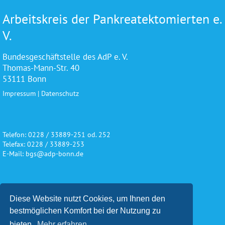
Arbeitskreis der Pankreatektomierten e.
V.
Bundesgeschäftstelle des AdP e. V.
Thomas-Mann-Str. 40
53111 Bonn
Impressum
|
Datenschutz
Telefon: 0228 / 33889-251 od. 252
Telefax: 0228 / 33889-253
E-Mail: bgs@adp-bonn.de
Wir danken für die freundliche
Diese Website nutzt Cookies, um Ihnen den
Unterstützung und Förderung
bestmöglichen Komfort bei der Nutzung zu
bieten.
Mehr erfahren