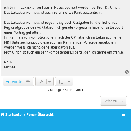
t
r
ich bin im Lukaskrankenhaus in Neuss operiert worden bei Prof. Dr. Ulrich.
a
Das Lukaskrankenhaus ist auch zertifiziertes Pankreaszentrum.
g
Das Lukaskrankenhaus ist regelmäßig auch Gastgeber für die Treffen der
Regionalgruppe des AdP, tatsächlich gerade vorgestern habe ich selbst dort
einen Vortrag gehalten.
Im Rahmen von Komplikationen nach der OP hatte ich im Lukas auch eine
MRT Untersuchung, ob diese auch im Rahmen der Vorsorge angeboten
werden weiß ich nicht, gehe aber davon aus.
Prof. Ulrich ist auch ein sehr kompetenter Experte, den ich gerne empfehle.
Gruß
Michael
c
Antworten
7 Beiträge • Seite
1
von
1
Gehe zu
Startseite
Foren-Übersicht