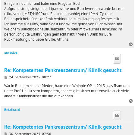
t
Bin ganz neu hier und habe eine Frage an Euch.
r
Aufgrund stetig steigender Lipasewerte und Beschwerden wurde bei mir
a
(Ultraschall, MRT/MRCP und Endosonographie) eine IPMN-Zyste im
g
Bauchspeicheldrüsenkopf mit Verbindung zum Hauptgang festgestellt.
Ich komme aus NRW, Nähe Soest und würde gerne von Euch wissen, mit
welchem Bauchspeicheldrüsenzentrum oder mit welcher Fachklinik Ihr
persönlich gute Erfahrungen gemacht habt ? Vielen Dank für Eure
Rückmeldung und liebe Grüße, Alfilina
absshiva
c
Re: Kompetentes Pankreaszentrum/ Klinik gesucht
B
24. September 2025, 08:27
e
i
War in Bochum sehr zufrieden, hatte eine Whipple OP in 2013 , das Team dort
t
unter Prof. Uhl ist sehr kompetent, aber es gibt sicher mittlerweile auch viele
r
andere Krankenhäuser die das gut können
a
g
Betalka16
c
Re: Kompetentes Pankreaszentrum/ Klinik gesucht
B
30. September 2025, 07:56