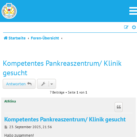
Startseite
Foren-Übersicht
Kompetentes Pankreaszentrum/ Klinik
gesucht
Antworten
7 Beiträge • Seite
1
von
1
Alfilina
Kompetentes Pankreaszentrum/ Klinik gesucht
B
23. September 2025, 21:56
e
i
Hallo zusammen!