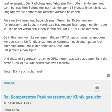
und verängstigt. Der Radiologe empfiehlt eine Kontrolle in 6 Monaten und
dann bei stabilem Befund erst nach 18 Monaten. 18 Monate finde ich viel zu
lang und werde definitiv auf kürzeren Abstand bestehen.
Für eine Zweitmeinung habe ich einen Termin bei Dr. Jochum am
Pankreaszentrum Bochum vereinbart. Hat jemand Erfahrungen mit ihm, oder
soll ich lieber versuchen, einen Termin bei Prof. Dr. Uhl zu bekommen?
Da in Bochum wohl keine regelmäßigen MRT-Untersuchungen angeboten
werden, suche ich für die anstehenden Kontrollen noch einen guten Arzt
oder eine Ambulanz in der Nähe von Düsseldorf.
Hat jemand einen Tipp?
Und sollte es irgendwann zu einer OP kommen, was wäre aus eurer Sicht die
beste Klinik (ich würde deutschlandweit fahren)?
Vielen Dank euch schon mal!
Schlangi
c
Re: Kompetentes Pankreaszentrum/ Klinik gesucht
B
7. Mai 2026, 19:50
e
i
Hallo Anna,