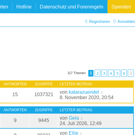
rten
Hotline
Datenschutz und Forenregeln
Spenden
Registrieren
Anmelden
2
3
4
5
6
1
117 Themen
ANTWORTEN
ZUGRIFFE
LETZTER BEITRAG
von
katarazuendel
15
1037321
8. November 2020, 20:54
ANTWORTEN
ZUGRIFFE
LETZTER BEITRAG
von
Gela
9
9445
24. Juli 2026, 12:49
von
Ellie