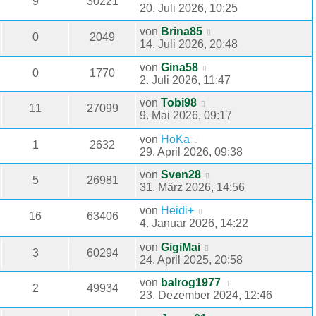
9
30221
20. Juli 2026, 10:25
von
Brina85
0
2049
14. Juli 2026, 20:48
von
Gina58
0
1770
2. Juli 2026, 11:47
von
Tobi98
11
27099
9. Mai 2026, 09:17
von
HoKa
1
2632
29. April 2026, 09:38
von
Sven28
5
26981
31. März 2026, 14:56
von
Heidi+
16
63406
4. Januar 2026, 14:22
von
GigiMai
3
60294
24. April 2025, 20:58
von
balrog1977
2
49934
23. Dezember 2024, 12:46