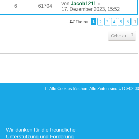
von
Jacob1211
6
61704
17. Dezember 2023, 15:52
2
3
4
5
6
1
117 Themen
Gehe zu
Alle Cookies löschen
Alle Zeiten sind
UTC+02:00
Wir danken für die freundliche
Unterstützung und Förderung