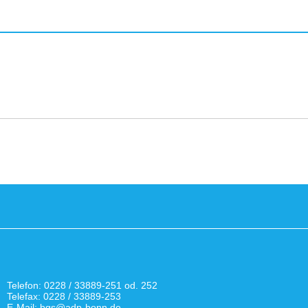
Telefon: 0228 / 33889-251 od. 252
Telefax: 0228 / 33889-253
E-Mail: bgs@adp-bonn.de