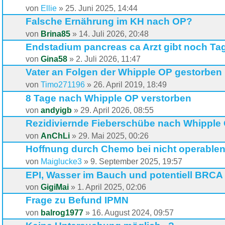
von
Ellie
»
25. Juni 2025, 14:44
Falsche Ernährung im KH nach OP?
von
Brina85
»
14. Juli 2026, 20:48
Endstadium pancreas ca Arzt gibt noch Ta
von
Gina58
»
2. Juli 2026, 11:47
Vater an Folgen der Whipple OP gestorben
von
Timo271196
»
26. April 2019, 18:49
8 Tage nach Whipple OP verstorben
von
andyigb
»
29. April 2026, 08:55
Rezidiviernde Fieberschübe nach Whipple
von
AnChLi
»
29. Mai 2025, 00:26
Hoffnung durch Chemo bei nicht operable
von
Maiglucke3
»
9. September 2025, 19:57
EPI, Wasser im Bauch und potentiell BRCA
von
GigiMai
»
1. April 2025, 02:06
Frage zu Befund IPMN
von
balrog1977
»
16. August 2024, 09:57