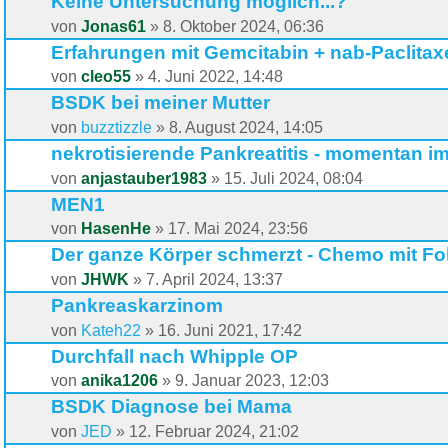
Keine Untersuchung möglich...?
von
Jonas61
»
8. Oktober 2024, 06:36
Erfahrungen mit Gemcitabin + nab-Paclitax
von
cleo55
»
4. Juni 2022, 14:48
BSDK bei meiner Mutter
von
buzztizzle
»
8. August 2024, 14:05
nekrotisierende Pankreatitis - momentan 
von
anjastauber1983
»
15. Juli 2024, 08:04
MEN1
von
HasenHe
»
17. Mai 2024, 23:56
Der ganze Körper schmerzt - Chemo mit Fol
von
JHWK
»
7. April 2024, 13:37
Pankreaskarzinom
von
Kateh22
»
16. Juni 2021, 17:42
Durchfall nach Whipple OP
von
anika1206
»
9. Januar 2023, 12:03
BSDK Diagnose bei Mama
von
JED
»
12. Februar 2024, 21:02