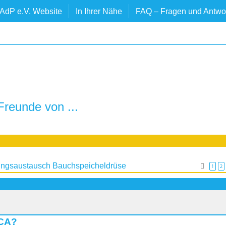
AdP e.V. Website
In Ihrer Nähe
FAQ – Fragen und Antwo
reunde von ...
ungsaustausch Bauchspeicheldrüse
1
2
 CA?