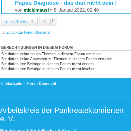
Papas Diagnose - das darf nicht sein !
von
mickimausi
»
8. Januar 2022, 02:40
Neues Thema
Zurück zur Foren-Übersicht
BERECHTIGUNGEN IN DIESEM FORUM
Sie dürfen
keine
neuen Themen in diesem Forum erstellen.
Sie dürfen
keine
Antworten zu Themen in diesem Forum erstellen.
Sie dürfen Ihre Beiträge in diesem Forum
nicht
ändern.
Sie dürfen Ihre Beiträge in diesem Forum
nicht
löschen.
Startseite
Foren-Übersicht
Arbeitskreis der Pankreatektomierten
e. V.
Bundesgeschäftstelle des AdP e. V.