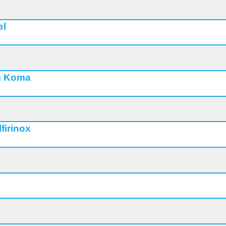
el
im Koma
firinox