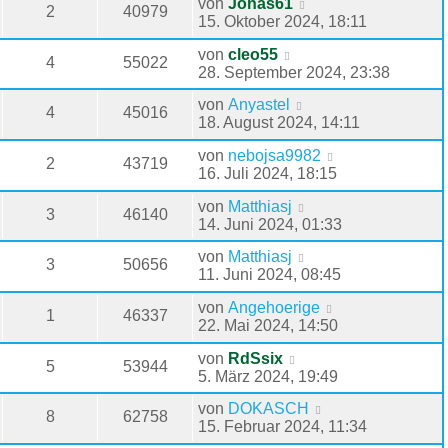
von
Jonas61
2
40979
15. Oktober 2024, 18:11
von
cleo55
4
55022
28. September 2024, 23:38
von
Anyastel
4
45016
18. August 2024, 14:11
von
nebojsa9982
2
43719
16. Juli 2024, 18:15
von
Matthiasj
3
46140
14. Juni 2024, 01:33
von
Matthiasj
3
50656
11. Juni 2024, 08:45
von
Angehoerige
1
46337
22. Mai 2024, 14:50
von
RdSsix
5
53944
5. März 2024, 19:49
von
DOKASCH
8
62758
15. Februar 2024, 11:34