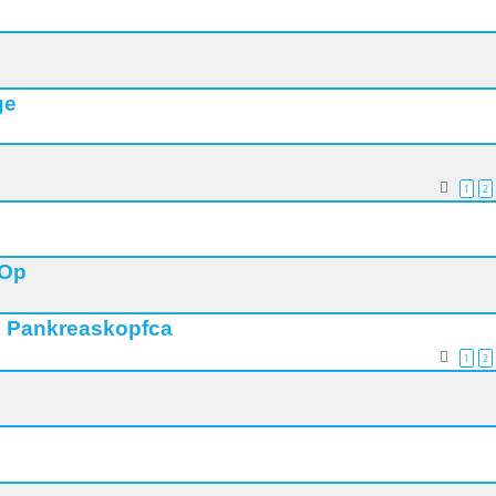
ge
1
2
 Op
n Pankreaskopfca
1
2